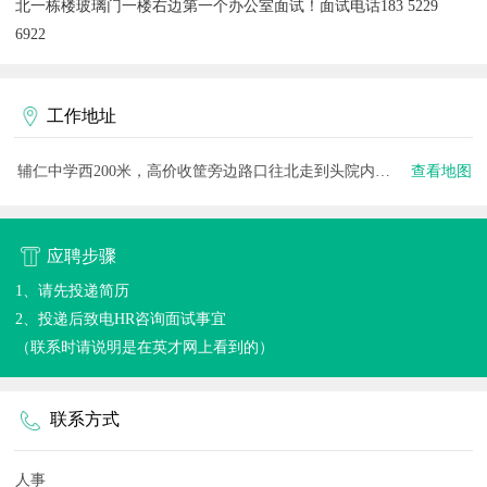
北一栋楼玻璃门一楼右边第一个办公室面试！面试电话183 5229
6922
工作地址
辅仁中学西200米，高价收筐旁边路口往北走到头院内玻璃门一楼
查看地图
应聘步骤
1、请先投递简历
2、投递后致电HR咨询面试事宜
（联系时请说明是在英才网上看到的）
联系方式
人事