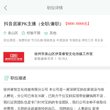
职位详情
抖音居家PK主播（全职/兼职）
【8000-30000元】
泉山区
经验不限
其他
职位诱惑：
免费培训
节日礼物
绩效奖金
年度旅游
专项奖金
弹性工作
美女多
活少
钱多
徐州市泉山区伊茉睿智文化传媒工作室
影视/媒体/艺术 丨 30-59人
职位描述
徐州睿智文化传媒有限分公司 本公司是一家深耕宝妈在家就业与俗
人孵化，分公司已有在36家，已助力千位宝妈实现带娃赚钱两不误，
我们运营团队也是专门针对宝妈的专业团队，我们公司全称不收取任
何费用，大胆的去超越曾经的自己。 招聘岗位： 人事岗位 薪资