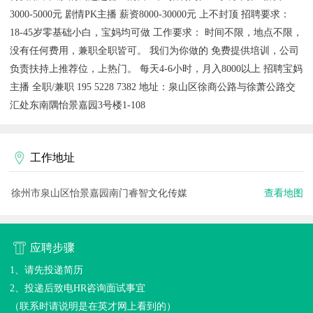
3000-5000元 剧情PK主播 薪资8000-30000元 上不封顶 招聘要求：
18-45岁零基础小白，宝妈均可做 工作要求： 时间不限，地点不限，
没有任何费用，兼职全职皆可。 我们为你做的 免费提供培训，公司
负责扶持上推荐位，上热门。 每天4-6小时，月入8000以上 招聘宝妈
主播 全职/兼职 195 5228 7382 地址：泉山区徐商公路与徐萧公路交
汇处东南隅怡景嘉园3号楼1-108
工作地址
徐州市泉山区怡景嘉园南门睿智文化传媒
查看地图
应聘步骤
1、请先投递简历
2、投递后致电HR咨询面试事宜
（联系时请说明是在英才网上看到的）