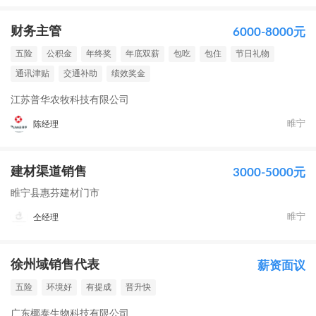
财务主管
6000-8000元
五险
公积金
年终奖
年底双薪
包吃
包住
节日礼物
通讯津贴
交通补助
绩效奖金
江苏普华农牧科技有限公司
睢宁
陈经理
建材渠道销售
3000-5000元
睢宁县惠芬建材门市
睢宁
仝经理
徐州域销售代表
薪资面议
五险
环境好
有提成
晋升快
广东椰泰生物科技有限公司