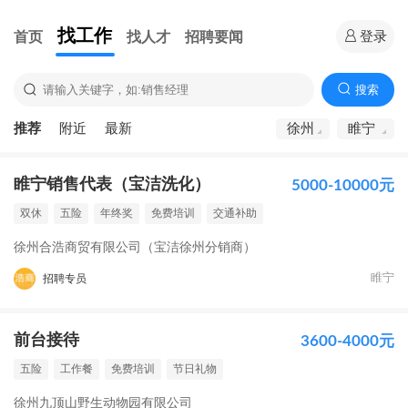
找工作
首页
找人才
招聘要闻
登录
搜索
推荐
附近
最新
徐州
睢宁
睢宁销售代表（宝洁洗化）
5000-10000元
双休
五险
年终奖
免费培训
交通补助
徐州合浩商贸有限公司（宝洁徐州分销商）
睢宁
招聘专员
前台接待
3600-4000元
五险
工作餐
免费培训
节日礼物
徐州九顶山野生动物园有限公司